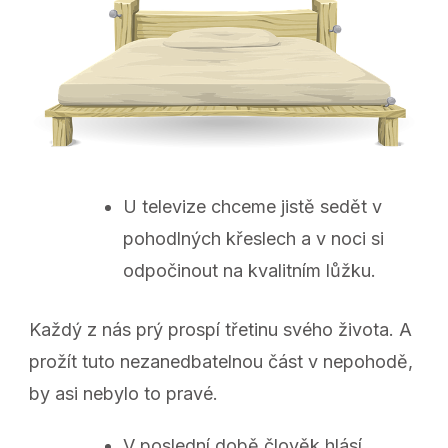
U televize chceme jistě sedět v
pohodlných křeslech a v noci si
odpočinout na kvalitním lůžku.
Každý z nás prý prospí třetinu svého života. A
prožít tuto nezanedbatelnou část v nepohodě,
by asi nebylo to pravé.
V poslední době člověk hlásí