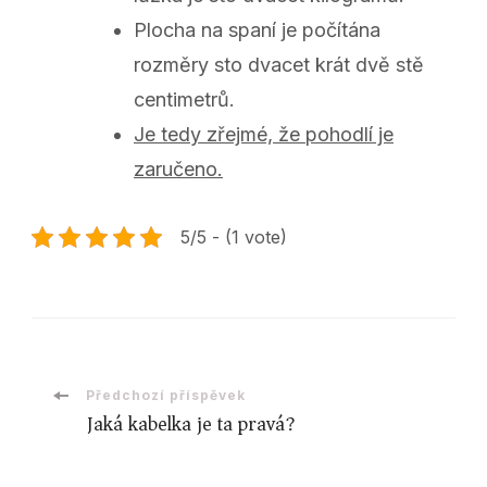
Plocha na spaní je počítána
rozměry sto dvacet krát dvě stě
centimetrů.
Je tedy zřejmé, že pohodlí je
zaručeno.
5/5 - (1 vote)
Navigace
Předchozí příspěvek
Jaká kabelka je ta pravá?
příspěvku