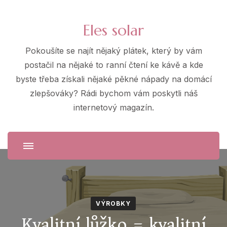
Eles solar
Pokoušíte se najít nějaký plátek, který by vám
postačil na nějaké to ranní čtení ke kávě a kde
byste třeba získali nějaké pěkné nápady na domácí
zlepšováky? Rádi bychom vám poskytli náš
internetový magazín.
VÝROBKY
Kvalitní lůžko = kvalitní