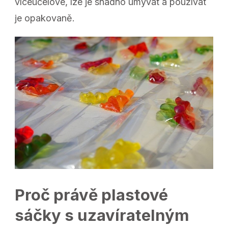
víceúčelové, lze je snadno umývat a používat
je opakovaně.
Proč právě plastové
sáčky s uzavíratelným