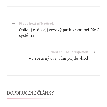
Navigace
Předchozí příspěvek
Ohlídejte si svůj vozový park s pomocí RMC
systému
příspěvku
Následující příspěvek
Ve správný čas, vám přijde vhod
DOPORUČENÉ ČLÁNKY