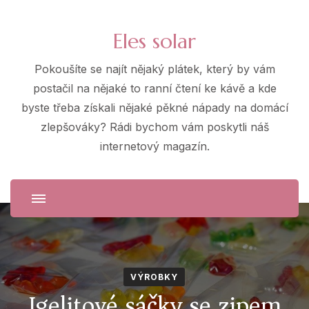
Eles solar
Pokoušíte se najít nějaký plátek, který by vám
postačil na nějaké to ranní čtení ke kávě a kde
byste třeba získali nějaké pěkné nápady na domácí
zlepšováky? Rádi bychom vám poskytli náš
internetový magazín.
VÝROBKY
Igelitové sáčky se zipem