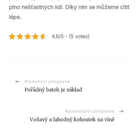
plno nešťastných lidí. Díky nim se můžeme cítit
lépe.
4.6/5 - (5 votes)
Navigace
Předchozí příspěvek
Pořádný batoh je základ
příspěvku
Následující příspěvek
Voňavý a lahodný kohoutek na víně