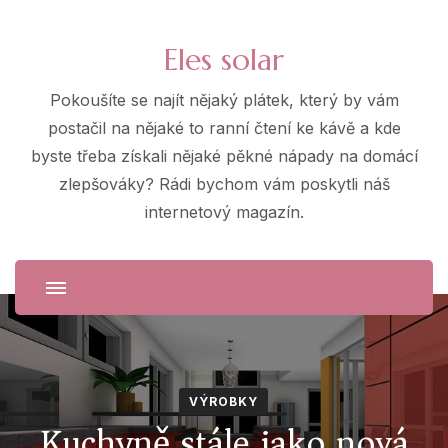
Eles solar
Pokoušíte se najít nějaký plátek, který by vám
postačil na nějaké to ranní čtení ke kávě a kde
byste třeba získali nějaké pěkné nápady na domácí
zlepšováky? Rádi bychom vám poskytli náš
internetový magazín.
VÝROBKY
Kuchyně stále jako nová