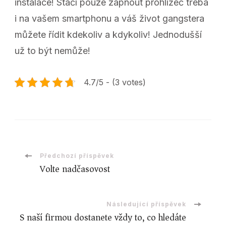
instalace! Stačí pouze zapnout prohlížeč třeba
i na vašem smartphonu a váš život gangstera
můžete řídit kdekoliv a kdykoliv! Jednodušší
už to být nemůže!
4.7/5 - (3 votes)
Navigace
Předchozí příspěvek
Volte nadčasovost
příspěvku
Následující příspěvek
S naší firmou dostanete vždy to, co hledáte