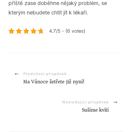
příště zase doběhne nějaký problém, se
kterým nebudete chtít jít k lékaři.
4.7/5 - (6 votes)
Navigace
Předchozí příspěvek
Na Vánoce šetřete již nyní!
příspěvku
Následující příspěvek
Sušíme kvítí