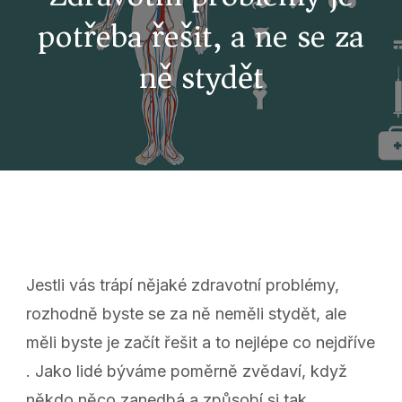
potřeba řešit, a ne se za
ně stydět
Jestli vás trápí nějaké zdravotní problémy,
rozhodně byste se za ně neměli stydět, ale
měli byste je začít řešit a to nejlépe co nejdříve
. Jako lidé býváme poměrně zvědaví, když
někdo něco zanedbá a způsobí si tak