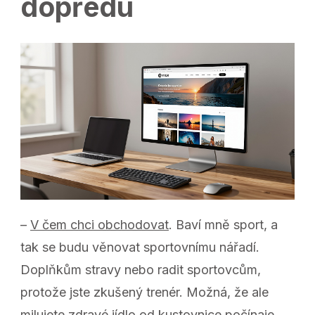
dopředu
–
V čem chci obchodovat
. Baví mně sport, a
tak se budu věnovat sportovnímu nářadí.
Doplňkům stravy nebo radit sportovcům,
protože jste zkušený trenér. Možná, že ale
milujete zdravé jídlo od kustovnice počínaje,