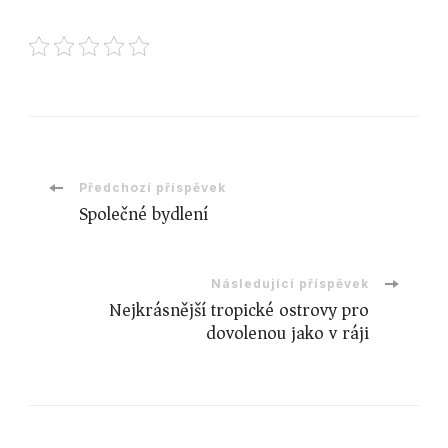
Navigace
Předchozí příspěvek
Společné bydlení
příspěvku
Následující příspěvek
Nejkrásnější tropické ostrovy pro
dovolenou jako v ráji