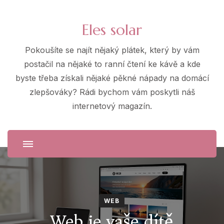
Eles solar
Pokoušíte se najít nějaký plátek, který by vám
postačil na nějaké to ranní čtení ke kávě a kde
byste třeba získali nějaké pěkné nápady na domácí
zlepšováky? Rádi bychom vám poskytli náš
internetový magazín.
WEB
Web je vaše dítě