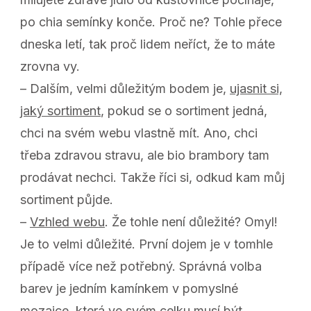
po chia semínky konče. Proč ne? Tohle přece
dneska letí, tak proč lidem neříct, že to máte
zrovna vy.
– Dalším, velmi důležitým bodem je,
ujasnit si,
jaký sortiment
, pokud se o sortiment jedná,
chci na svém webu vlastně mít. Ano, chci
třeba zdravou stravu, ale bio brambory tam
prodávat nechci. Takže říci si, odkud kam můj
sortiment půjde.
–
Vzhled webu
. Že tohle není důležité? Omyl!
Je to velmi důležité. První dojem je v tomhle
případě více než potřebný. Správná volba
barev je jedním kamínkem v pomyslné
mozaice, která ve svém celku musí být