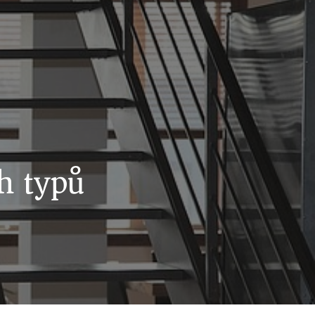
h typů