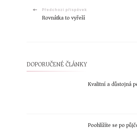
Navigace
Předchozí příspěvek
Rovnátka to vyřeší
příspěvku
DOPORUČENÉ ČLÁNKY
Kvalitní a důstojná 
Poohlížíte se po půjč