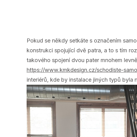
Pokud se někdy setkáte s označením samono
konstrukci spojující dvě patra, a to s tím 
takového spojení dvou pater mnohem levněj
https://www.kmkdesign.cz/schodiste-sam
interiérů, kde by instalace jiných typů by