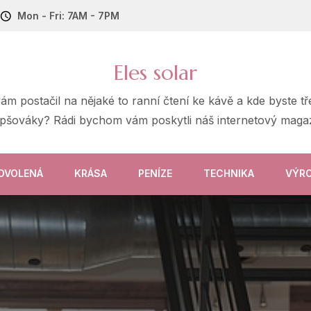
Mon - Fri: 7AM - 7PM
Eles solar
 vám postačil na nějaké to ranní čtení ke kávě a kde byste 
epšováky? Rádi bychom vám poskytli náš internetový magaz
OVOLENÁ
KRÁSA
PENÍZE
TECHNIKA
VÝR