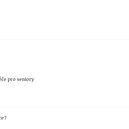
péče pro seniory
ce?