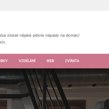
třeba získali nějaké pěkné nápady na domácí
ín.
OBKY
VZDĚLÁNÍ
WEB
ZVÍŘATA