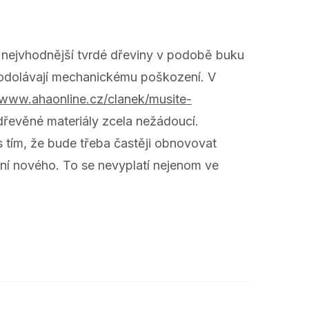
nejvhodnější tvrdé dřeviny v podobě buku
 odolávají mechanickému poškození. V
/www.ahaonline.cz/clanek/musite-
dřevěné materiály zcela nežádoucí.
s tím, že bude třeba častěji obnovovat
í nového. To se nevyplatí nejenom ve