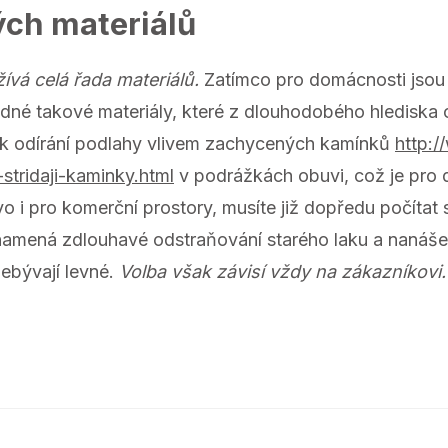
ých materiálů
ívá celá řada materiálů.
Zatímco pro domácnosti jsou 
dné takové materiály, které z dlouhodobého hlediska
 k odírání podlahy vlivem zachycených kamínků
http:/
stridaji-kaminky.html
v podrážkách obuvi, což je pro 
o i pro komerční prostory, musíte již dopředu počítat 
mená zdlouhavé odstraňování starého laku a nanášen
nebývají levné.
Volba však závisí vždy na zákazníkovi.