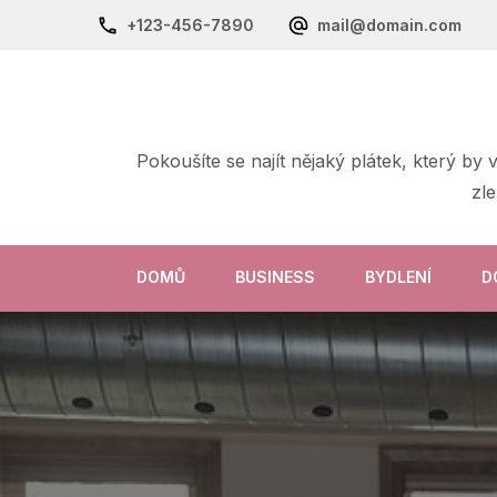
+123-456-7890
mail@domain.com
Pokoušíte se najít nějaký plátek, který by
zl
DOMŮ
BUSINESS
BYDLENÍ
D