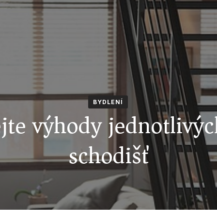
BYDLENÍ
jte výhody jednotlivýc
schodišť