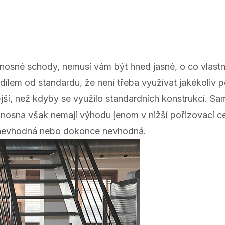
sné schody, nemusí vám být hned jasné, o co vlastně
rozdílem od standardu, že není třeba využívat jakékoliv
ší, než kdyby se využilo standardních konstrukcí. S
onosna
však nemají výhodu jenom v nižší pořizovací ce
la nevhodná nebo dokonce nevhodná.