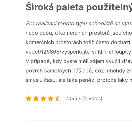
Široká paleta použiteln
Pro realizaci tohoto typu schodiště se využ
nebo dubu, u komerčních prostorů jsou vho
komerčních prostorách totiž často dochází
vedet/126868/vysperkujte-si-klin-chloupky-
V případě, kdy byste měli zájem využít dřev
povrch samotných nášlapů, což mnohdy zna
smyslu času, ale také peněz, protože laky 
4.5/5 - (4 votes)