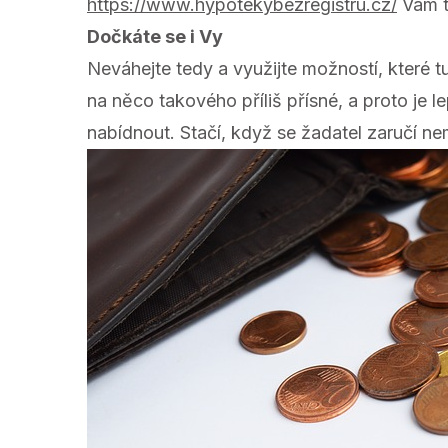
https://www.hypotekybezregistru.cz/
Vám t
Dočkáte se i Vy
Neváhejte tedy a využijte možností, které t
na něco takového příliš přísné, a proto je
nabídnout. Stačí, když se žadatel zaručí ne