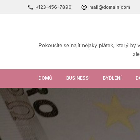
+123-456-7890
mail@domain.com
Pokoušíte se najít nějaký plátek, který by
zl
DOMŮ
BUSINESS
BYDLENÍ
D