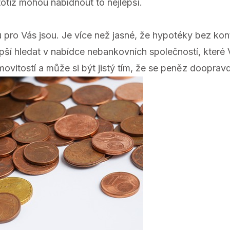
otiž mohou nabídnout to nejlepší.
u pro Vás jsou. Je více než jasné, že hypotéky bez kont
 lepší hledat v nabídce nebankovních společností, kte
movitostí a může si být jistý tím, že se peněz dooprav