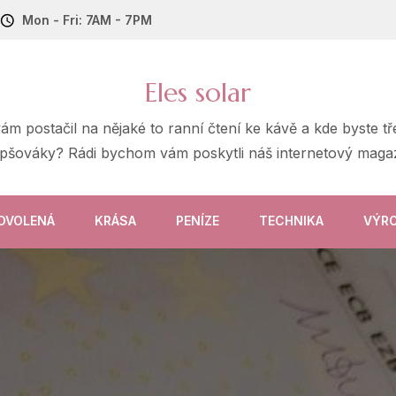
Mon - Fri: 7AM - 7PM
Eles solar
 vám postačil na nějaké to ranní čtení ke kávě a kde byste 
epšováky? Rádi bychom vám poskytli náš internetový magaz
OVOLENÁ
KRÁSA
PENÍZE
TECHNIKA
VÝR