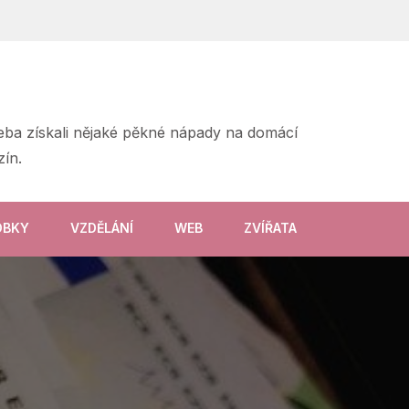
třeba získali nějaké pěkné nápady na domácí
ín.
OBKY
VZDĚLÁNÍ
WEB
ZVÍŘATA