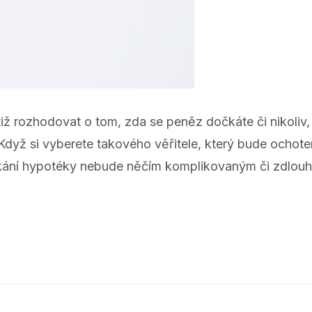
tiž rozhodovat o tom, zda se peněz dočkáte či nikoliv,
 Když si vyberete takového věřitele, který bude ochot
 získání hypotéky nebude něčím komplikovaným či zdlo