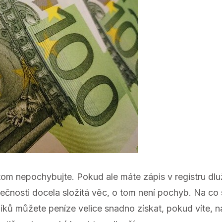
om nepochybujte. Pokud ale máte zápis v registru dlužn
utečnosti docela složitá věc, o tom není pochyb. Na co
níků můžete peníze velice snadno získat, pokud víte, n