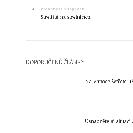
Navigace
Předchozí příspěvek
Střeliště na střelnicích
příspěvku
DOPORUČENÉ ČLÁNKY
Na Vánoce šetřete ji
Usnadněte si situaci