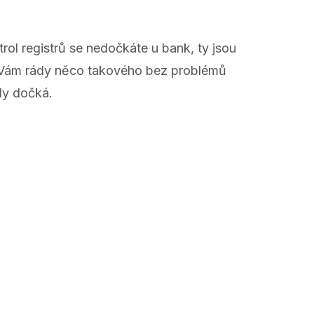
rol registrů se nedočkáte u bank, ty jsou
ré Vám rády něco takového bez problémů
dy dočká.