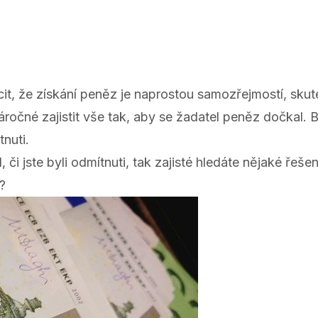
cit, že získání peněz je naprostou samozřejmostí, skute
ročné zajistit vše tak, aby se žadatel peněz dočkal. B
nuti.
l, či jste byli odmítnuti, tak zajisté hledáte nějaké řeš
?