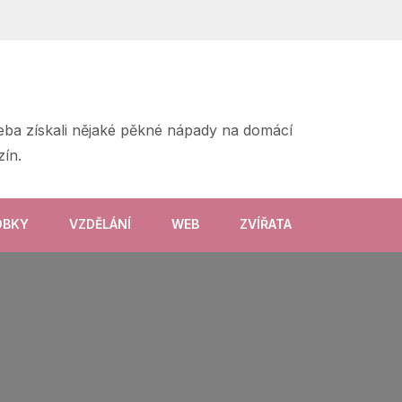
třeba získali nějaké pěkné nápady na domácí
ín.
OBKY
VZDĚLÁNÍ
WEB
ZVÍŘATA