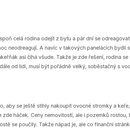
spoň celá rodina odejít z bytu a pár dní se odreagovat.
c neodreagují. A navíc v takových panelácích bydlí spo
zákeřňák asi číhá všude. Takže je zde řešení, rodina s
ále od lidí, musí být pořádně velký, soběstačný s vodo
, aby se ještě stihly nakoupit ovocné stromky a keře, 
 je zde háček. Ceny nemovitostí, ale i pozemků rostou, 
stě se poučily. Takže nápad je, ale co finanční strán