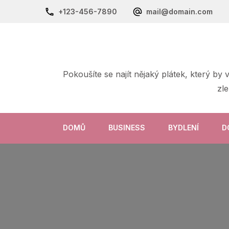
+123-456-7890
mail@domain.com
Pokoušíte se najít nějaký plátek, který by
zl
DOMŮ
BUSINESS
BYDLENÍ
D