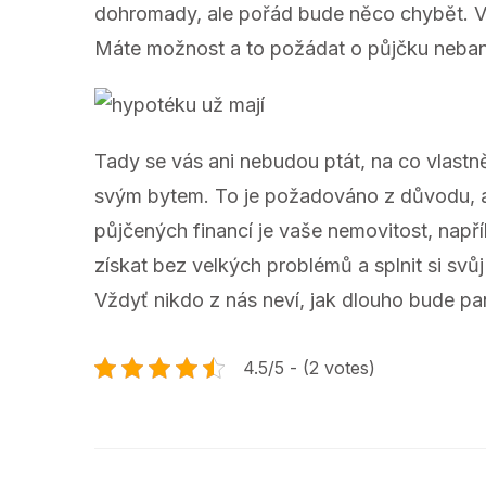
dohromady, ale pořád bude něco chybět. V b
Máte možnost a to požádat o půjčku neban
Tady se vás ani nebudou ptát, na co vlastně
svým bytem. To je požadováno z důvodu, ab
půjčených financí je vaše nemovitost, např
získat bez velkých problémů a splnit si svů
Vždyť nikdo z nás neví, jak dlouho bude p
4.5/5 - (2 votes)