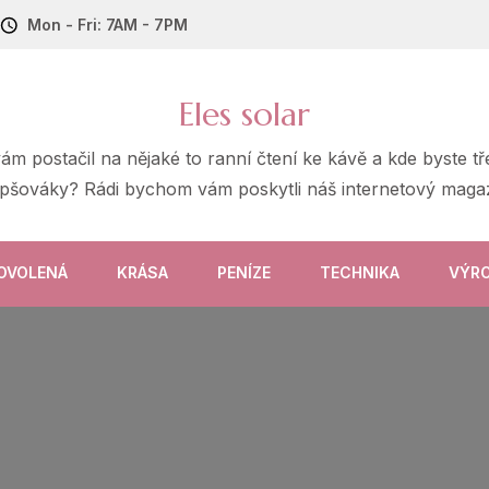
Mon - Fri: 7AM - 7PM
Eles solar
 vám postačil na nějaké to ranní čtení ke kávě a kde byste 
epšováky? Rádi bychom vám poskytli náš internetový magaz
OVOLENÁ
KRÁSA
PENÍZE
TECHNIKA
VÝR