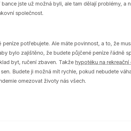
ance jste už možná byli, ale tam dělají problémy, a ne
kovní společnost.
 peníze potřebujete. Ale máte povinnost, a to, že musí
y bylo zajištěno, že budete půjčené peníze řádně sp
íklad byt, ručení zbaven. Takže
hypotéku na rekreační
j sen. Budete ji možná mít rychle, pokud nebudete váha
andemie omezovat životy nás všech.