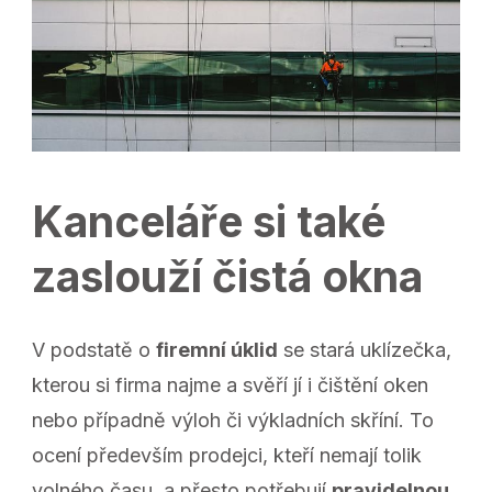
Kanceláře si také
zaslouží čistá okna
V podstatě o
firemní úklid
se stará uklízečka,
kterou si firma najme a svěří jí i čištění oken
nebo případně výloh či výkladních skříní. To
ocení především prodejci, kteří nemají tolik
volného času, a přesto potřebují
pravidelnou