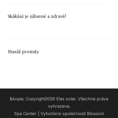
Skákání je zábavné a zdravé!
Masáž prostaty
&kopie; Copyright2026
Eles solar
. Všechna práva
vyhrazena.
Spa Center | Vytvořeno společností
Blossom