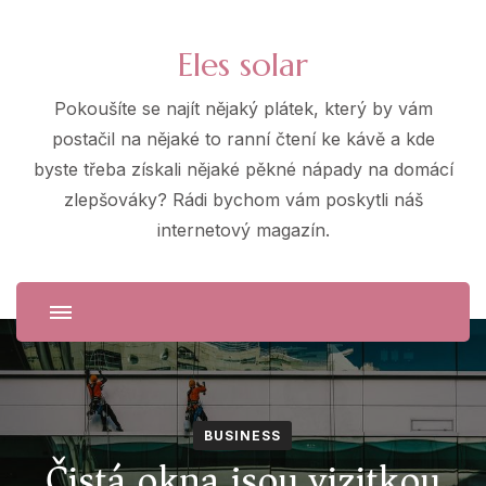
Eles solar
Pokoušíte se najít nějaký plátek, který by vám
postačil na nějaké to ranní čtení ke kávě a kde
byste třeba získali nějaké pěkné nápady na domácí
zlepšováky? Rádi bychom vám poskytli náš
internetový magazín.
BUSINESS
Čistá okna jsou vizitkou