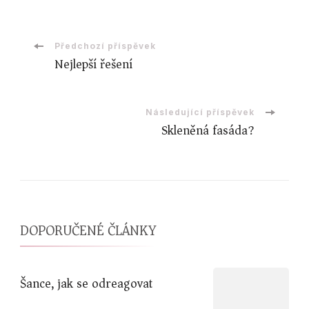
Navigace
Předchozí příspěvek
Nejlepší řešení
příspěvku
Následující příspěvek
Skleněná fasáda?
DOPORUČENÉ ČLÁNKY
Šance, jak se odreagovat