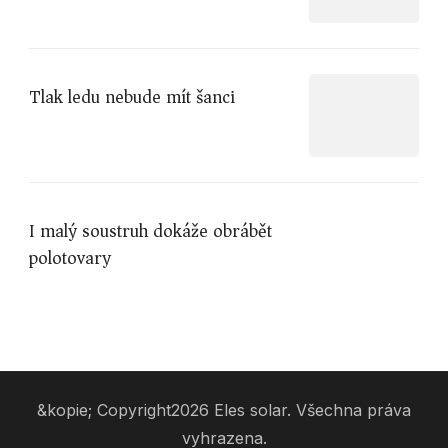
Tlak ledu nebude mít šanci
I malý soustruh dokáže obrábět
polotovary
&kopie; Copyright2026
Eles solar
. Všechna práva
vyhrazena.